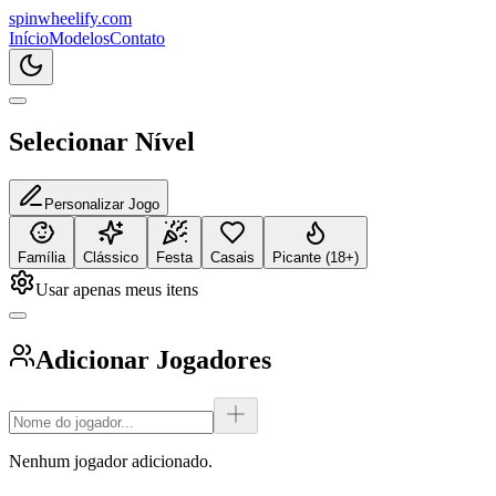
spin
wheelify
.com
Início
Modelos
Contato
Selecionar Nível
Personalizar Jogo
Família
Clássico
Festa
Casais
Picante (18+)
Usar apenas meus itens
Adicionar Jogadores
Nenhum jogador adicionado.