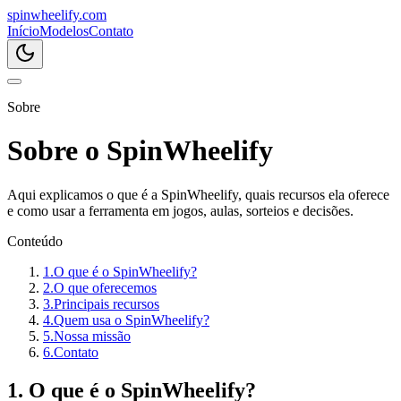
spin
wheelify
.com
Início
Modelos
Contato
Sobre
Sobre o SpinWheelify
Aqui explicamos o que é a SpinWheelify, quais recursos ela oferece
e como usar a ferramenta em jogos, aulas, sorteios e decisões.
Conteúdo
1
.
O que é o SpinWheelify?
2
.
O que oferecemos
3
.
Principais recursos
4
.
Quem usa o SpinWheelify?
5
.
Nossa missão
6
.
Contato
1. O que é o SpinWheelify?