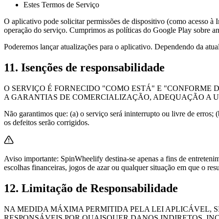
Estes Termos de Serviço
O aplicativo pode solicitar permissões de dispositivo (como acesso à
operação do serviço. Cumprimos as políticas do Google Play sobre anú
Poderemos lançar atualizações para o aplicativo. Dependendo da atuali
11. Isenções de responsabilidade
O SERVIÇO É FORNECIDO "COMO ESTÁ" E "CONFORME D
A GARANTIAS DE COMERCIALIZAÇÃO, ADEQUAÇÃO A U
Não garantimos que: (a) o serviço será ininterrupto ou livre de erros; 
os defeitos serão corrigidos.
Aviso importante:
SpinWheelify
destina-se apenas a fins de entreteni
escolhas financeiras, jogos de azar ou qualquer situação em que o res
12. Limitação de Responsabilidade
NA MEDIDA MÁXIMA PERMITIDA PELA LEI APLICÁVEL,
S
RESPONSÁVEIS POR QUAISQUER DANOS INDIRETOS, INCI