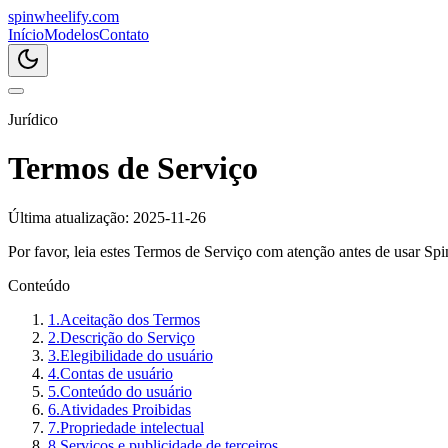
spin
wheelify
.com
Início
Modelos
Contato
Jurídico
Termos de Serviço
Última atualização
:
2025-11-26
Por favor, leia estes Termos de Serviço com atenção antes de usar
Spi
Conteúdo
1
.
Aceitação dos Termos
2
.
Descrição do Serviço
3
.
Elegibilidade do usuário
4
.
Contas de usuário
5
.
Conteúdo do usuário
6
.
Atividades Proibidas
7
.
Propriedade intelectual
8
.
Serviços e publicidade de terceiros