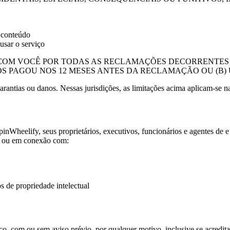
u conteúdo
usar o serviço
COM VOCÊ POR TODAS AS RECLAMAÇÕES DECORRENTES 
S PAGOU NOS 12 MESES ANTES DA RECLAMAÇÃO OU (B) U
rantias ou danos. Nessas jurisdições, as limitações acima aplicam-se n
pinWheelify
, seus proprietários, executivos, funcionários e agentes de 
de ou em conexão com:
os de propriedade intelectual
, com ou sem aviso prévio, por qualquer motivo, inclusive se acreditarm