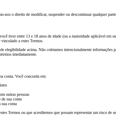
o-nos o direito de modificar, suspender ou descontinuar qualquer part
 você tiver entre 13 e 18 anos de idade (ou a maioridade aplicável em s
 vinculado a estes Termos.
tos de elegibilidade acima. Não coletamos intencionalmente informações
uiremos imediatamente.
uma conta. Você concorda em:
istro
com outras pessoas
 de sua conta
m sua conta
estes Termos ou que acreditemos que possam representar um risco de s