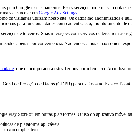
dos pelo Google e seus parceiros. Esses serviços podem usar cookies e
er mais e cancelar em
Google Ads Settings
.
mo os visitantes utilizam nosso site. Os dados são anonimizados e util
adicionais para funcionalidades como autenticação, monitoramento de d
serviços de terceiros. Suas interações com serviços de terceiros são reg
fornecidos apenas por conveniência. Não endossamos e não somos respons
vacidade
, que é incorporado a estes Termos por referência. Ao utilizar 
nto Geral de Proteção de Dados (GDPR) para usuários no Espaço Econô
gle Play Store ou em outras plataformas. O uso do aplicativo móvel ta
políticas de plataforma aplicáveis
ê baixou o aplicativo