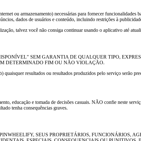
 Internet ou armazenamento) necessárias para fornecer funcionalidades
ncios, dados de usuários e conteúdo, incluindo restrições à publicidade
zação, talvez você não consiga continuar usando o aplicativo até atuali
ISPONÍVEL" SEM GARANTIA DE QUALQUER TIPO, EXPRESS
M DETERMINADO FIM OU NÃO VIOLAÇÃO.
(b) quaisquer resultados ou resultados produzidos pelo serviço serão pre
mento, educação e tomada de decisões casuais. NÃO confie neste serviço 
ultado tenha consequências graves.
PINWHEELIFY
, SEUS PROPRIETÁRIOS, FUNCIONÁRIOS, A
DENTAIS, ESPECIAIS, CONSEQUENCIAIS OU PUNITIVOS, 