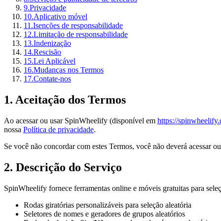
9
.
Privacidade
10
.
Aplicativo móvel
11
.
Isenções de responsabilidade
12
.
Limitação de responsabilidade
13
.
Indenização
14
.
Rescisão
15
.
Lei Aplicável
16
.
Mudanças nos Termos
17
.
Contate-nos
1. Aceitação dos Termos
Ao acessar ou usar
SpinWheelify
(disponível em
https://spinwheelify
nossa
Política de privacidade
.
Se você não concordar com estes Termos, você não deverá acessar ou 
2. Descrição do Serviço
SpinWheelify
fornece ferramentas online e móveis gratuitas para sele
Rodas giratórias personalizáveis ​​para seleção aleatória
Seletores de nomes e geradores de grupos aleatórios