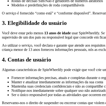
Rodas de decisão Sim/Não e geradores de números aleatórios
Modelos e predefinições de roda compartilháveis
O serviço é fornecido “como está” e “conforme disponível”. Reservam
3. Elegibilidade do usuário
Você deve estar pelo menos
13 anos de idade
usar
SpinWheelify
. Se
supervisão de um dos pais ou responsável legal que concorde em ficar
Ao utilizar o serviço, você declara e garante que atende aos requisi
criança menor de 13 anos forneceu informações pessoais, nós as excl
4. Contas de usuário
Algumas características de
SpinWheelify
pode exigir que você crie 
Fornecer informações precisas, atuais e completas durante o reg
Manter e atualizar imediatamente as informações da sua conta
Mantenha suas credenciais confidenciais e não as compartilhe 
Notifique-nos imediatamente sobre qualquer uso não autorizado
Ser o único responsável por todas as atividades que ocorrem e
Reservamo-nos o direito de suspender ou encerrar contas que violem 