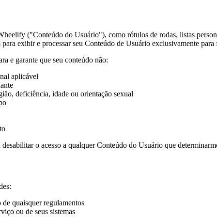
Wheelify
("Conteúdo do Usuário"), como rótulos de rodas, listas person
es para exibir e processar seu Conteúdo de Usuário exclusivamente para 
ra e garante que seu conteúdo não:
nal aplicável
iante
ião, deficiência, idade ou orientação sexual
ipo
to
 desabilitar o acesso a qualquer Conteúdo do Usuário que determinarmos
des:
ão de quaisquer regulamentos
rviço ou de seus sistemas