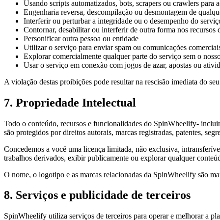
Usando scripts automatizados, bots, scrapers ou crawlers para a
Engenharia reversa, descompilação ou desmontagem de qualque
Interferir ou perturbar a integridade ou o desempenho do serviç
Contornar, desabilitar ou interferir de outra forma nos recursos
Personificar outra pessoa ou entidade
Utilizar o serviço para enviar spam ou comunicações comerciais
Explorar comercialmente qualquer parte do serviço sem o nosso
Usar o serviço em conexão com jogos de azar, apostas ou ativi
A violação destas proibições pode resultar na rescisão imediata do se
7. Propriedade Intelectual
Todo o conteúdo, recursos e funcionalidades do
SpinWheelify
- inclu
são protegidos por direitos autorais, marcas registradas, patentes, segr
Concedemos a você uma licença limitada, não exclusiva, intransferível 
trabalhos derivados, exibir publicamente ou explorar qualquer conteú
O nome, o logotipo e as marcas relacionadas da
SpinWheelify
são mar
8. Serviços e publicidade de terceiros
SpinWheelify
utiliza serviços de terceiros para operar e melhorar a p