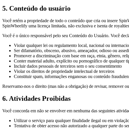
5. Conteúdo do usuário
Você retém a propriedade de todo o conteúdo que cria ou insere
Spin
SpinWheelify
uma licença limitada, não exclusiva e isenta de royalti
Você é o único responsável pelo seu Conteúdo do Usuário. Você decla
Violar qualquer lei ou regulamento local, nacional ou internacio
Ser difamatório, obsceno, abusivo, ameaçador, odioso ou assed
Promover a discriminação com base em raça, etnia, gênero, relig
Conter material adulto, explícito ou pornográfico de qualquer t
Incluir dados pessoais de terceiros sem o seu consentimento
Violar os direitos de propriedade intelectual de terceiros
Constituir spam, informações enganosas ou conteúdo fraudulen
Reservamo-nos o direito (mas não a obrigação) de revisar, remover ou
6. Atividades Proibidas
Você concorda em não se envolver em nenhuma das seguintes ativida
Utilizar o serviço para qualquer finalidade ilegal ou em violaç
Tentativa de obter acesso não autorizado a qualquer parte do se