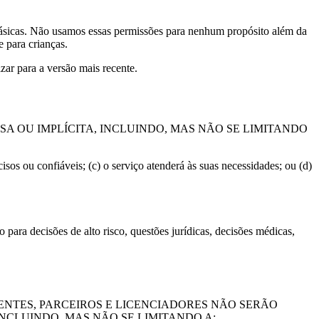
 básicas. Não usamos essas permissões para nenhum propósito além da
 para crianças.
zar para a versão mais recente.
A OU IMPLÍCITA, INCLUINDO, MAS NÃO SE LIMITANDO
cisos ou confiáveis; (c) o serviço atenderá às suas necessidades; ou (d)
para decisões de alto risco, questões jurídicas, decisões médicas,
GENTES, PARCEIROS E LICENCIADORES NÃO SERÃO
INCLUINDO, MAS NÃO SE LIMITANDO A: