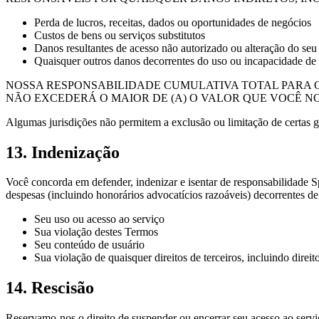
Perda de lucros, receitas, dados ou oportunidades de negócios
Custos de bens ou serviços substitutos
Danos resultantes de acesso não autorizado ou alteração do se
Quaisquer outros danos decorrentes do uso ou incapacidade de 
NOSSA RESPONSABILIDADE CUMULATIVA TOTAL PARA 
NÃO EXCEDERÁ O MAIOR DE (A) O VALOR QUE VOCÊ NO
Algumas jurisdições não permitem a exclusão ou limitação de certas ga
13. Indenização
Você concorda em defender, indenizar e isentar de responsabilidade
S
despesas (incluindo honorários advocatícios razoáveis) decorrentes 
Seu uso ou acesso ao serviço
Sua violação destes Termos
Seu conteúdo de usuário
Sua violação de quaisquer direitos de terceiros, incluindo direit
14. Rescisão
Reservamo-nos o direito de suspender ou encerrar seu acesso ao serviço