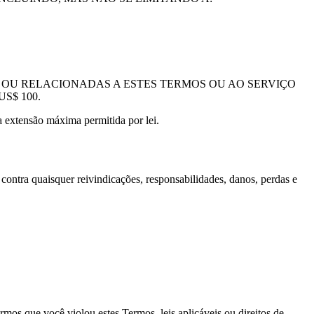
OU RELACIONADAS A ESTES TERMOS OU AO SERVIÇO
S$ 100.
a extensão máxima permitida por lei.
e contra quaisquer reivindicações, responsabilidades, danos, perdas e
os que você violou estes Termos, leis aplicáveis ​​ou direitos de