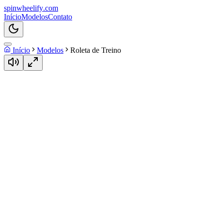
spin
wheelify
.com
Início
Modelos
Contato
Início
Modelos
Roleta de Treino