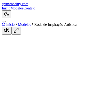
spin
wheelify
.com
Início
Modelos
Contato
Início
Modelos
Roda de Inspiração Artística