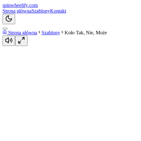
spin
wheelify
.com
Strona główna
Szablony
Kontakt
Strona główna
Szablony
Koło Tak, Nie, Może