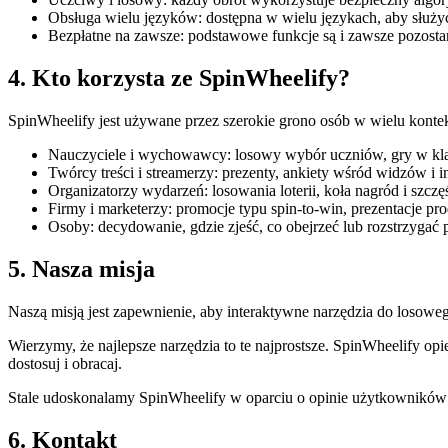
Obsługa wielu języków: dostępna w wielu językach, aby służ
Bezpłatne na zawsze: podstawowe funkcje są i zawsze pozosta
4. Kto korzysta ze SpinWheelify?
SpinWheelify jest używane przez szerokie grono osób w wielu kontek
Nauczyciele i wychowawcy: losowy wybór uczniów, gry w kla
Twórcy treści i streamerzy: prezenty, ankiety wśród widzów i 
Organizatorzy wydarzeń: losowania loterii, koła nagród i szczę
Firmy i marketerzy: promocje typu spin-to-win, prezentacje p
Osoby: decydowanie, gdzie zjeść, co obejrzeć lub rozstrzygać 
5. Nasza misja
Naszą misją jest zapewnienie, aby interaktywne narzędzia do losowego
Wierzymy, że najlepsze narzędzia to te najprostsze. SpinWheelify opie
dostosuj i obracaj.
Stale udoskonalamy SpinWheelify w oparciu o opinie użytkowników i 
6. Kontakt