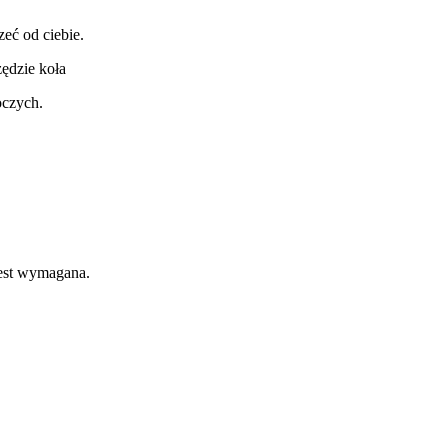
eć od ciebie.
zędzie koła
oczych.
jest wymagana.