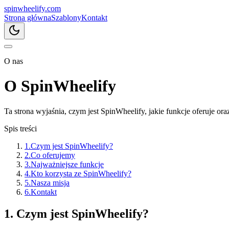
spin
wheelify
.com
Strona główna
Szablony
Kontakt
O nas
O SpinWheelify
Ta strona wyjaśnia, czym jest SpinWheelify, jakie funkcje oferuje ora
Spis treści
1
.
Czym jest SpinWheelify?
2
.
Co oferujemy
3
.
Najważniejsze funkcje
4
.
Kto korzysta ze SpinWheelify?
5
.
Nasza misja
6
.
Kontakt
1. Czym jest SpinWheelify?