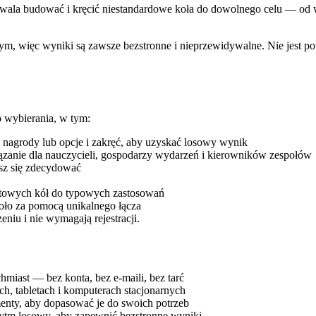
pozwala budować i kręcić niestandardowe koła do dowolnego celu — od
, więc wyniki są zawsze bezstronne i nieprzewidywalne. Nie jest pot
 wybierania, w tym:
 nagrody lub opcje i zakręć, aby uzyskać losowy wynik
ązanie dla nauczycieli, gospodarzy wydarzeń i kierowników zespołów
sz się zdecydować
otowych kół do typowych zastosowań
koło za pomocą unikalnego łącza
niu i nie wymagają rejestracji.
hmiast — bez konta, bez e-maili, bez tarć
ch, tabletach i komputerach stacjonarnych
menty, aby dopasować je do swoich potrzeb
rytm losowy, aby zapewnić bezstronne wyniki