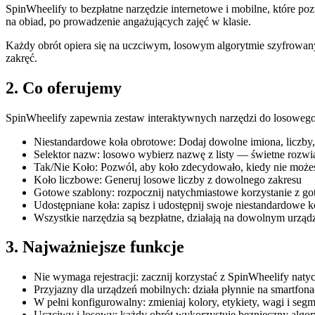
SpinWheelify to bezpłatne narzędzie internetowe i mobilne, które 
na obiad, po prowadzenie angażujących zajęć w klasie.
Każdy obrót opiera się na uczciwym, losowym algorytmie szyfrowanym
zakręć.
2. Co oferujemy
SpinWheelify zapewnia zestaw interaktywnych narzędzi do losowego
Niestandardowe koła obrotowe: Dodaj dowolne imiona, liczby,
Selektor nazw: losowo wybierz nazwę z listy — świetne rozwi
Tak/Nie Koło: Pozwól, aby koło zdecydowało, kiedy nie może
Koło liczbowe: Generuj losowe liczby z dowolnego zakresu
Gotowe szablony: rozpocznij natychmiastowe korzystanie z g
Udostępniane koła: zapisz i udostępnij swoje niestandardowe 
Wszystkie narzędzia są bezpłatne, działają na dowolnym urządze
3. Najważniejsze funkcje
Nie wymaga rejestracji: zacznij korzystać z SpinWheelify natyc
Przyjazny dla urządzeń mobilnych: działa płynnie na smartfona
W pełni konfigurowalny: zmieniaj kolory, etykiety, wagi i seg
Uczciwy i losowy: każdy obrót wykorzystuje bezpieczny algo