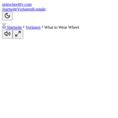
spin
wheelify
.com
Startseite
Vorlagen
Kontakt
Startseite
Vorlagen
What to Wear Wheel