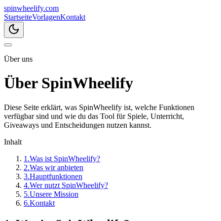
spin
wheelify
.com
Startseite
Vorlagen
Kontakt
Über uns
Über SpinWheelify
Diese Seite erklärt, was SpinWheelify ist, welche Funktionen
verfügbar sind und wie du das Tool für Spiele, Unterricht,
Giveaways und Entscheidungen nutzen kannst.
Inhalt
1
.
Was ist SpinWheelify?
2
.
Was wir anbieten
3
.
Hauptfunktionen
4
.
Wer nutzt SpinWheelify?
5
.
Unsere Mission
6
.
Kontakt