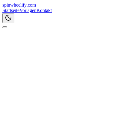
spin
wheelify
.com
Startseite
Vorlagen
Kontakt