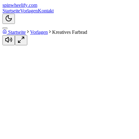
spin
wheelify
.com
Startseite
Vorlagen
Kontakt
Startseite
Vorlagen
Kreatives Farbrad