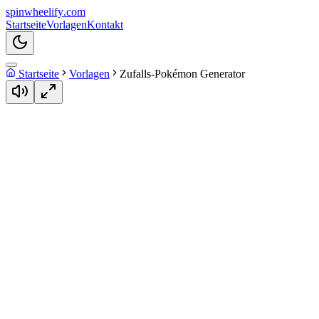
spin
wheelify
.com
Startseite
Vorlagen
Kontakt
Startseite
Vorlagen
Zufalls-Pokémon Generator