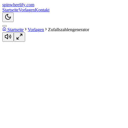
spin
wheelify
.com
Startseite
Vorlagen
Kontakt
Startseite
Vorlagen
Zufallszahlengenerator