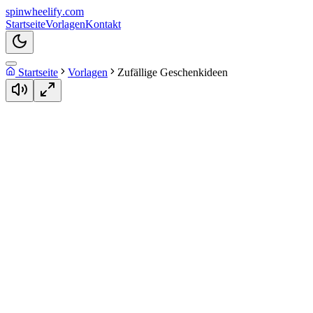
spin
wheelify
.com
Startseite
Vorlagen
Kontakt
Startseite
Vorlagen
Zufällige Geschenkideen