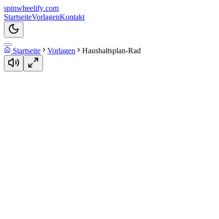
spin
wheelify
.com
Startseite
Vorlagen
Kontakt
Startseite
Vorlagen
Haushaltsplan-Rad