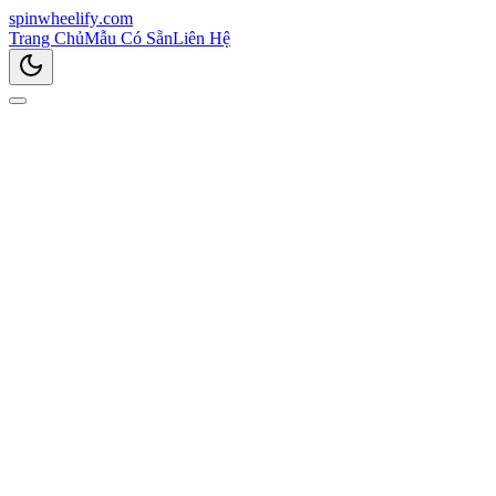
spin
wheelify
.com
Trang Chủ
Mẫu Có Sẵn
Liên Hệ