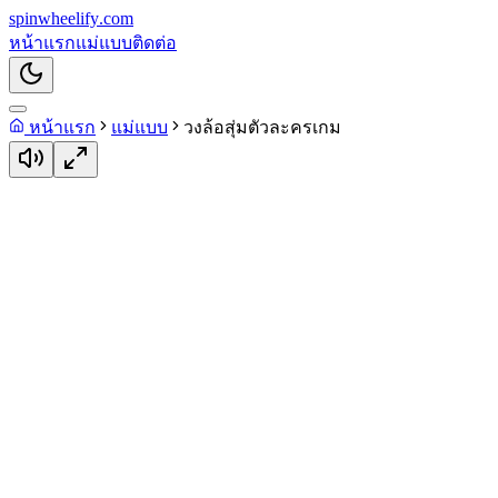
spin
wheelify
.com
หน้าแรก
แม่แบบ
ติดต่อ
หน้าแรก
แม่แบบ
วงล้อสุ่มตัวละครเกม