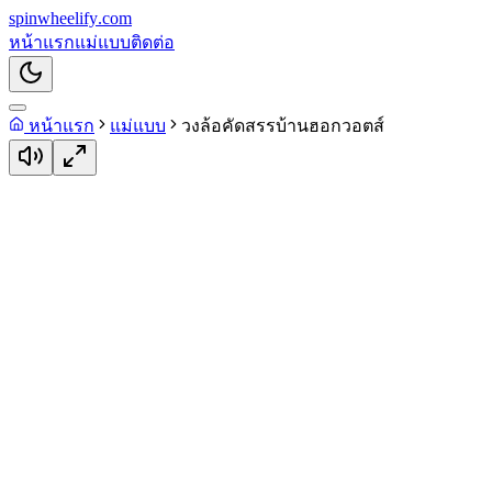
spin
wheelify
.com
หน้าแรก
แม่แบบ
ติดต่อ
หน้าแรก
แม่แบบ
วงล้อคัดสรรบ้านฮอกวอตส์