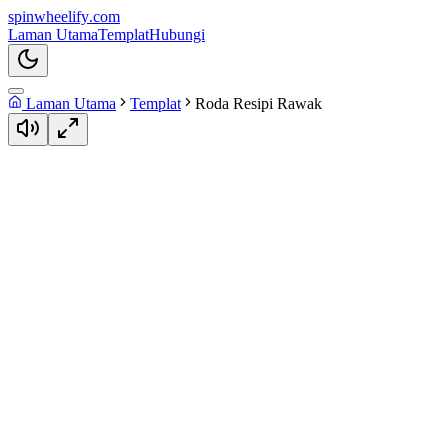
spin
wheelify
.com
Laman Utama
Templat
Hubungi
Laman Utama
Templat
Roda Resipi Rawak