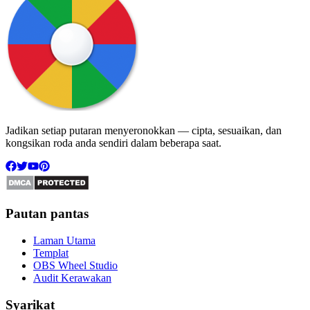
Jadikan setiap putaran menyeronokkan — cipta, sesuaikan, dan
kongsikan roda anda sendiri dalam beberapa saat.
Pautan pantas
Laman Utama
Templat
OBS Wheel Studio
Audit Kerawakan
Syarikat