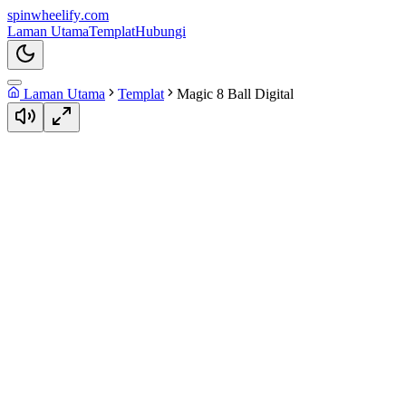
spin
wheelify
.com
Laman Utama
Templat
Hubungi
Laman Utama
Templat
Magic 8 Ball Digital