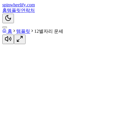
spin
wheelify
.com
홈
템플릿
연락처
홈
템플릿
12별자리 운세