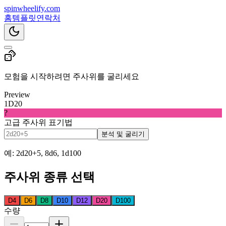
spin
wheelify
.com
홈
템플릿
연락처
모험을 시작하려면 주사위를 굴리세요
Preview
1
D20
?
고급 주사위 표기법
분석 및 굴리기
예: 2d20+5, 8d6, 1d100
주사위 종류 선택
D4
D6
D8
D10
D12
D20
D100
수량