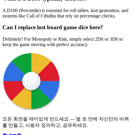
A D100 (Percentile) is essential for roll tables, loot generation, and
systems like Call of Cthulhu that rely on percentage checks.
Can I replace lost board game dice here?
Definitely! For Monopoly or Risk, simply select 2D6 or 3D6 to
keep the game moving with perfect accuracy.
모든 회전을 재미있게 만드세요 — 몇 초 만에 자신만의 바퀴
를 만들고, 사용자 정의하고, 공유하세요.