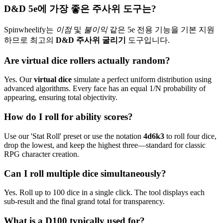
D&D 5e에 가장 좋은 주사위 도구는?
Spinwheelify는
이점
및
불이익
같은 5e 전용 기능을 기본 지원
하므로 최고의
D&D 주사위 굴리기
도구입니다.
Are virtual dice rollers actually random?
Yes. Our
virtual dice
simulate a perfect uniform distribution using
advanced algorithms. Every face has an equal 1/N probability of
appearing, ensuring total objectivity.
How do I roll for ability scores?
Use our 'Stat Roll' preset or use the notation
4d6k3
to roll four dice,
drop the lowest, and keep the highest three—standard for classic
RPG character creation.
Can I roll multiple dice simultaneously?
Yes. Roll up to 100 dice in a single click. The tool displays each
sub-result and the final grand total for transparency.
What is a D100 typically used for?