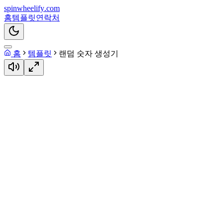
spin
wheelify
.com
홈
템플릿
연락처
홈
템플릿
랜덤 숫자 생성기