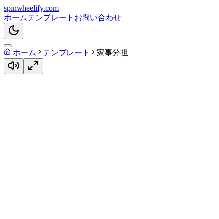
spin
wheelify
.com
ホーム
テンプレート
お問い合わせ
ホーム
テンプレート
家事分担