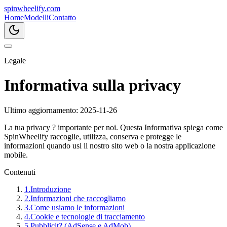
spin
wheelify
.com
Home
Modelli
Contatto
Legale
Informativa sulla privacy
Ultimo aggiornamento
:
2025-11-26
La tua privacy ? importante per noi. Questa Informativa spiega come
SpinWheelify raccoglie, utilizza, conserva e protegge le
informazioni quando usi il nostro sito web o la nostra applicazione
mobile.
Contenuti
1
.
Introduzione
2
.
Informazioni che raccogliamo
3
.
Come usiamo le informazioni
4
.
Cookie e tecnologie di tracciamento
5
.
Pubblicit? (AdSense e AdMob)