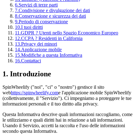
6
.
Servizi di terze parti
7
.
Condivisione e divulgazione dei dati
8
.
Conservazione e sicurezza dei dati
9
.
Periodo di conservazione
10
.
I tuoi diritti
11
.
GDPR ? Utenti nello Spazio Economico Europeo
12
.
CCPA ? Residenti in California
13
.
Privacy dei minori
14
.
Applicazione mobile
15
.
Modifiche a questa Informativa
16
.
Contattaci
1. Introduzione
SpinWheelify ("noi", "ci" o "nostro") gestisce il sito
web
https://spinwheelify.com
e l'applicazione mobile SpinWheelify
(collettivamente, il "Servizio"). Ci impegniamo a proteggere le tue
informazioni personali e il tuo diritto alla privacy.
Questa Informativa descrive quali informazioni raccogliamo, come
le utilizziamo e quali diritti hai in relazione a tali informazioni.
Usando il Servizio, accetti la raccolta e l'uso delle informazioni
secondo questa Informativa.