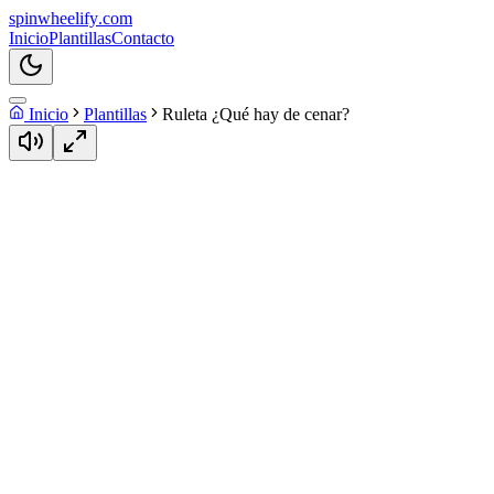
spin
wheelify
.com
Inicio
Plantillas
Contacto
Inicio
Plantillas
Ruleta ¿Qué hay de cenar?