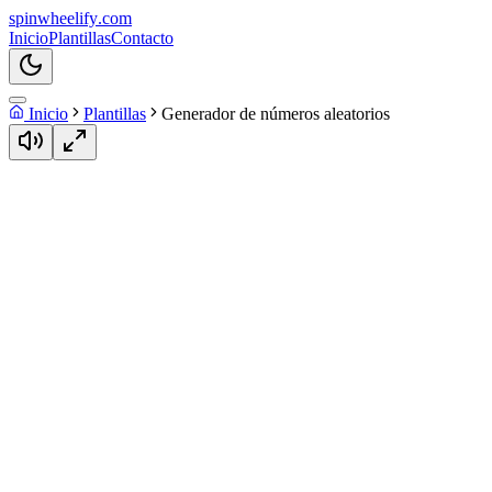
spin
wheelify
.com
Inicio
Plantillas
Contacto
Inicio
Plantillas
Generador de números aleatorios