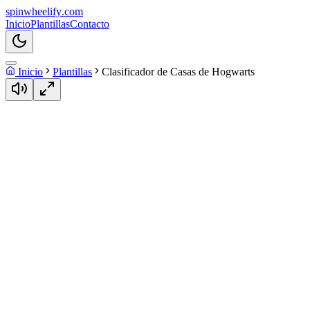
spin
wheelify
.com
Inicio
Plantillas
Contacto
Inicio
Plantillas
Clasificador de Casas de Hogwarts