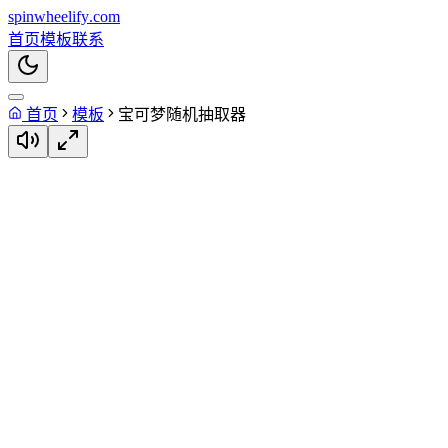
spin
wheelify
.com
首页
模板
联系
首页
模板
宝可梦随机抽取器