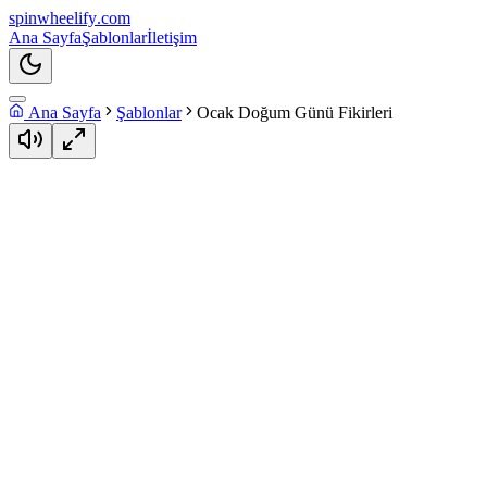
spin
wheelify
.com
Ana Sayfa
Şablonlar
İletişim
Ana Sayfa
Şablonlar
Ocak Doğum Günü Fikirleri