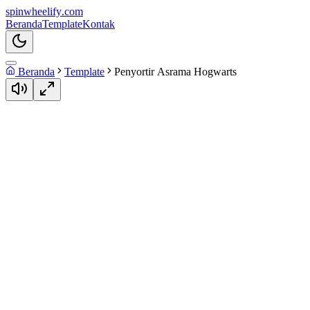
spin
wheelify
.com
Beranda
Template
Kontak
Beranda
Template
Penyortir Asrama Hogwarts