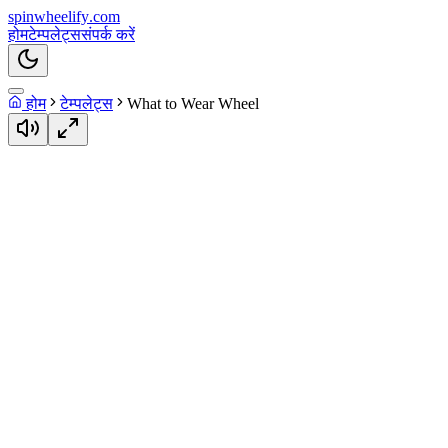
spin
wheelify
.com
होम
टेम्पलेट्स
संपर्क करें
होम
टेम्पलेट्स
What to Wear Wheel