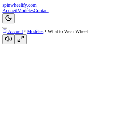
spin
wheelify
.com
Accueil
Modèles
Contact
Accueil
Modèles
What to Wear Wheel