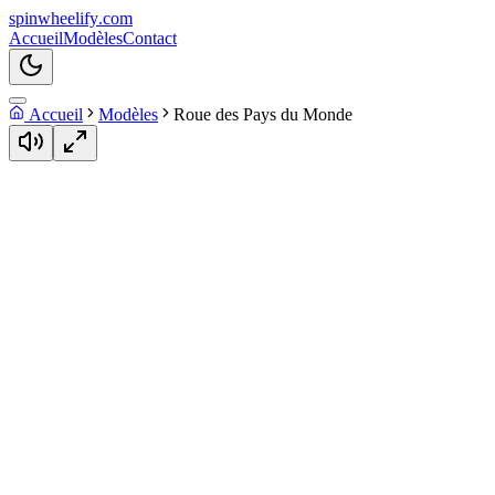
spin
wheelify
.com
Accueil
Modèles
Contact
Accueil
Modèles
Roue des Pays du Monde