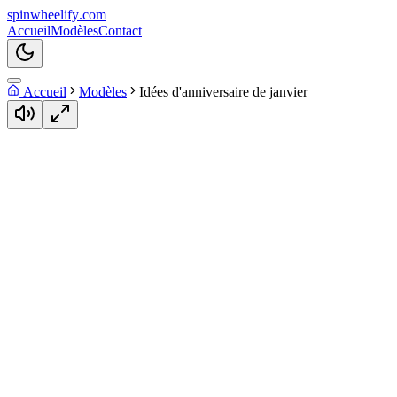
spin
wheelify
.com
Accueil
Modèles
Contact
Accueil
Modèles
Idées d'anniversaire de janvier