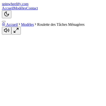
spin
wheelify
.com
Accueil
Modèles
Contact
Accueil
Modèles
Roulette des Tâches Ménagères